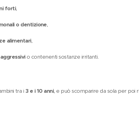
i forti
,
onali o dentizione
,
nze alimentari
,
 aggressivi
o contenenti sostanze irritanti.
mbini tra i
3 e i 10 anni
, e può scomparire da sola per poi r