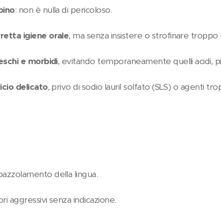
bino
: non è nulla di pericoloso.
retta igiene orale
, ma senza insistere o strofinare troppo l
reschi e morbidi
, evitando temporaneamente quelli acidi, pi
icio delicato
, privo di sodio lauril solfato (SLS) o agenti t
pazzolamento della lingua.
ri aggressivi senza indicazione.