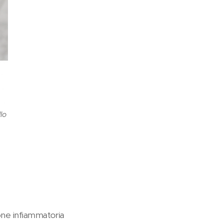
lo
one infiammatoria